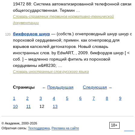
19472 88: Система автоматизированной телефонной связи
общегосударственная. Термин …
Словарь-справочник терминов нормативно-технической
документации
бикфордов шнур
— (собств.) огнепроводный шнур шнур с
120
пороховой сердцевиной; примен. как огнепровод для
взрывов капсюлей детонаторов. Новый словарь
иностранных слов. by EdwART, , 2009. бикфордов шнур [ <
соб. ] – медленно горящий фитиль из пороховой
сердцевины и&#8230; …
Словарь иностранных слов русского языка
Страницы
←
Предыдущая
Следующая
→
1
2
3
4
5
6
7
8
9
10
11
12
13
© Академик, 2000-2026
18+
Обратная связь:
Техподдержка
,
Реклама на сайте