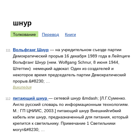
шнур
Толкование
Перевод
Книги
Вольфганг Шнур
— на учредительном съезде партии
111
Демократический прорыв 16 декабря 1989 года в Лейпциге
Вольфганг Шнур (нем. Wolfgang Schnur, 8 июня 1944,
Штеттин) немецкий адвокат. Один из создателей и
некоторое время председатель партии Демократический
прорыв.&#8230; …
Википедия
питающий шнур
— сетевой шнур &mdash; [Л.Г.Суменко.
112
Англо русский словарь по информационным технологиям.
М.: ГП ЦНИИС, 2003.] питающий шнур Внешнийгибкий
кабель или шнур, предназначенный для питания, который
крепится к светильнику. Примечание 1 Светильники
могут&#8230; …