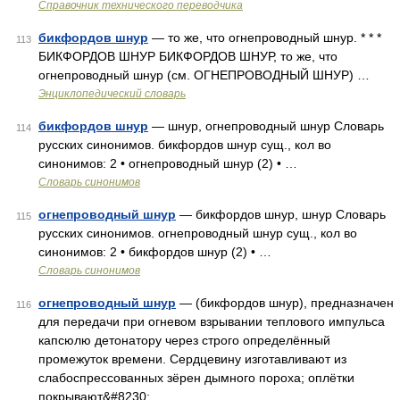
Справочник технического переводчика
бикфордов шнур
— то же, что огнепроводный шнур. * * *
113
БИКФОРДОВ ШНУР БИКФОРДОВ ШНУР, то же, что
огнепроводный шнур (см. ОГНЕПРОВОДНЫЙ ШНУР) …
Энциклопедический словарь
бикфордов шнур
— шнур, огнепроводный шнур Словарь
114
русских синонимов. бикфордов шнур сущ., кол во
синонимов: 2 • огнепроводный шнур (2) • …
Словарь синонимов
огнепроводный шнур
— бикфордов шнур, шнур Словарь
115
русских синонимов. огнепроводный шнур сущ., кол во
синонимов: 2 • бикфордов шнур (2) • …
Словарь синонимов
огнепроводный шнур
— (бикфордов шнур), предназначен
116
для передачи при огневом взрывании теплового импульса
капсюлю детонатору через строго определённый
промежуток времени. Сердцевину изготавливают из
слабоспрессованных зёрен дымного пороха; оплётки
покрывают&#8230; …